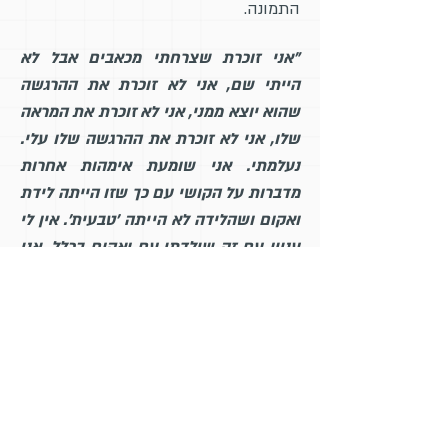
התמונה.
"אני זוכרת שצרחתי מכאבים אבל לא
הייתי שם, אני לא זוכרת את ההרגשה
שהוא יוצא ממני, אני לא זוכרת את המראה
שלו, אני לא זוכרת את ההרגשה שלו עלי.
נעלמתי. אני שומעת אימהות אחרות
מדברות על הקושי עם כך שזו הייתה לידת
ואקום ושהלידה לא הייתה 'טבעית'. אין לי
עניין עם זה שילדתי עם ואקום בכלל. אני
רק רוצה להיזכר, להרגיש שהייתי שם,
שי
לדתי".
תקופה ארוכה לאחר הלידה, רק הרגע
הזה מכל פאזל הלידה – נשאר. כמו מבקש
משהו, ולא עוזב.
תופעות של דיסוציאציה והעלמות הזיכרון