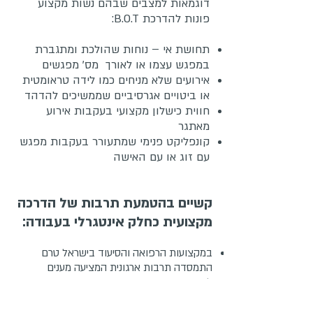
דוגמאות למצבים שבהם נשות מקצוע
פונות להדרכת B.O.T:
תחושת אי – נוחות שהולכת ומתגברת
במפגש עצמו או לאורך מס' מפגשים
אירועים שלא מניחים כמו לידה טראומטית
או ביטויים אגרסיביים שממשיכים להדהד
חווית כישלון מקצועי בעקבות אירוע
מאתגר
קונפליקט פנימי שמתעורר בעקבות מפגש
עם זוג או עם האישה
קשיים בהטמעת תרבות של הדרכה
מקצועית כחלק אינטגרלי בעבודה:
במקצועות הרפואה והסיעוד בישראל טרם
התמסדה תרבות ארגונית המציעה מענים
לתמיכה בצוותים כמו גם במקצועות הפרה
רפואיים. שינוי תרבות מקצועית ואישית זה דבר
שלוקח זמן.