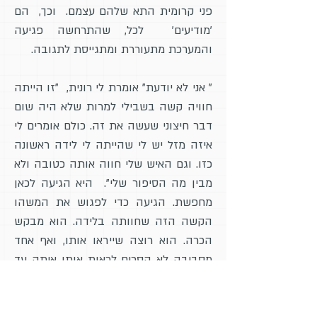
פני קרומית התא שלהם עצמם. וכך, הם
'מודיעים' לכל,
שהתרחשה פגיעה
והמערכת מתעוררת ומתגייסת לתגובה.
" אני לא יודעת" אומרת לי רונית, "זו הייתה
חוויה קשה בשבילי למרות שלא היה שום
דבר חיצוני שעשה את זה. כולם אומרים לי
איזה מזל יש לי שהייתה לי לידה ראשונה
כזו. וגם האיש שלי חווה אותה כטובה ולא
מבין מה הסיפור שלי". היא הגיעה לכאן
מחפשת. הגיעה כדי לפגוש את המשהו
הקשה הזה שחוותה בלידה. הוא מבקש
הכרה. הוא רוצה שייראו אותו, ואף אחד
מסביבה לא הסכים לראות אותו איתה עד
עכשיו. אנחנו רוצים שהלידה תהיה לידה
יפה, שהסיפור יהיה סיפור טוב, ונדמה לנו