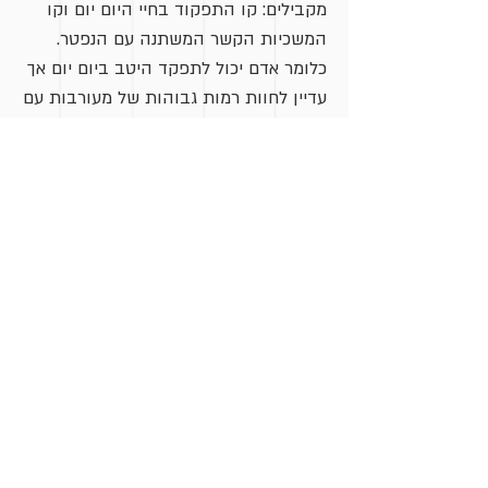
מקבילים: קו התפקוד בחיי היום יום וקו
המשכיות הקשר המשתנה עם הנפטר.
כלומר אדם יכול לתפקד היטב ביום יום אך
עדיין לחוות רמות גבוהות של מעורבות עם
דמות הנפטר.
לאנשים החווים אובדן למשפחותיהם
ולאנשי המקצוע אני מציעה לערוך הכרות
עם השלבים שמתארים החוקרים השונים,
לא כי צריך לזכור אותם או להחליט מי
מנצח, אלא כי בכך נוכל כעזרה הדדית
לנרמל את מופעי האבל השונים ולאפשר
להם את הזמן שלהם מבלי להירתע
מהזעם או לחלופין מהנתק, מבלי לנסות
לתקן או לטפל, ואולי גם כדי להפחית
הדאגה שמתלווה. יש לנו נטייה לרצות
לפתור בעיות ולתקן שברים - להציע,