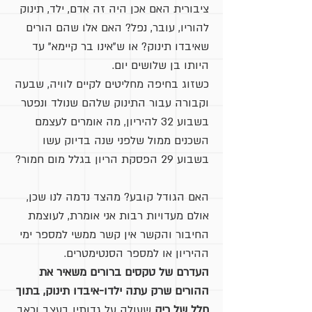
ציבורית האם אכן היה זה אדם, ילד, תינוק
להוריו, עובר, נפל? האם אלו שהם הורים
שאיבדו תינוק? או ש"אינו בר קיימא" עד
היותו בן שלושים יום.
כשזוג בחיפה מחליטים לקיים לוויה, שבעה
וקבורה עבור התינוק שלהם שנולד ונפטר
בשבוע 32 להיריון, מה אומרים לעצמם
השכנים ממול שלפני שנה בדיוק עשו
בשבוע 29 הפסקת הריון בגלל מום חמור?
האם הגודל קובע? מהצד נדמה לנו שכן,
אולם מעדויות רבות אני אומרת, לעוצמת
החיבור והקשר אין קשר ממשי למספר ימי
ההיריון או למספר הסנטימטרים.
העדרם של טקסים ברורים משאיר את
ההורים שרק עתה ילדו-איבדו תינוק, בתוך
חלל של רִיק
שעולה על גדותיו בעצב וכאב