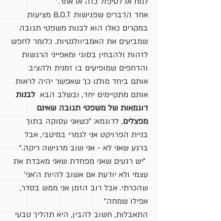
לנוח או לטיפול כזה או אחר."
אחד הדברים שפגישות B.O.T מציעות
במקרים כאלו הוא לבנות משפטי תגובה
שמביעים את האמביוולנטיות. כלומר לחפש
לזהות ולהבחין בסוגי ומאפייני הרגשות
והדחפים שמופיעים בו זמנית ולהציב
אותם ביחד מולנו כך שאפשר יהיה לראות
אותם מתקיימים יחד, ובשלב הבא
לבנות
דוגמאות של משפטי תגובה שאינם
מפצלים
, לדוגמא: "כשאני עסוקה בתוך
בניית הפרויקט אני לגמרי במיטבי, אבל
ברגע שאני לא - אני שוב מרגישה ריקה."
"יש רגעים שאני מפחדת שאני מאבדת את
עצמי ולא יודעת אם אשוב להיות ה'אני'
שהכרתי. אבל רוב הזמן אני ממש בסדר,
אפילו שמחה"
התאבלות, חשוב להבין, היא תהליך טבעי