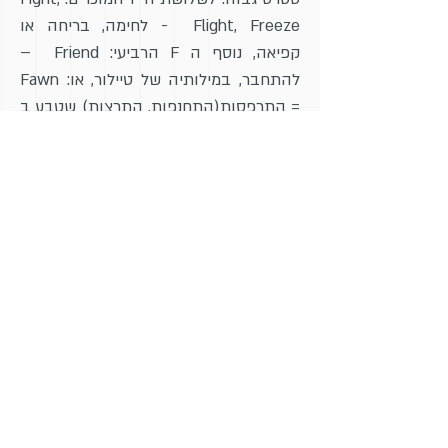
Flight, Freeze - לחימה, בריחה או
קפיאה, נוסף ה F הרביעי: Friend –
להתחבר, במילותיה של טיילור, או: Fawn
= התרפסות(התחנפות, התרצות) שטבע ב
2003 פיט ווקר, (Pete Walker)
פסיכותרפיסט שמתמחה בעבודה עם
הורים שעברו טראומה מורכבת בילדותם,
או Feign שהציעה Cathy Malchiodi
פסיכולוגית וחוקרת, שבתרגום חופשי
אומר: העמדת פנים של התקרבות
והתחברות כאסטרטגיה פעילה ויעילה
להישרדות.
את מה שראיתי על הבנות שלי, זיהיתי על
עצמי וראיתי קורה אינספור פעמים סביב
בדיקה רפואית או בחדר לידה. אני לא