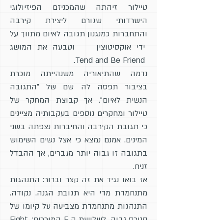
טיילור זיהתה שהמכניזם הפיזיולוגי
הישרדותי שגורם ליצירת קירבה
והתחברות כמנגנון תגובה לאיום מתווך על
ידי אוקסיטוצין וטבעה את המושג
Tend and Be Friend.
נדמה שהתיאוריה משנהייתה מוכרת
בציבור תפסה לה שם של "התגובה
הנשית לאיום". אך קבוצת המחקר של
טיילור ומחקרים נוספים בעקבותיה מציינים
כי תגובת הקירבה והחיברות נצפתה בשני
המינים. אמנם נמצא כי אצל נשים השימוש
בתגובה זו גבוה יותר מגברים, אך ההבדל
זניח.
אז בואו נגיד את זה קצר וברור: התנהגות
מתנחמדת מדי היא תגובת הגנה. נקודה.
התנהגות מתנחמדת מצביעה על קיומו של
סטרס גבוה. לשלושת ה F המוכרים: Fight,