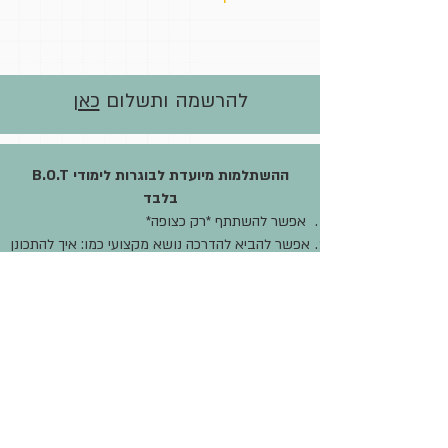
להרשמה ותשלום
כאן
ההשתלמות מיועדת לבוגרות לימודי B.O.T
בלבד
אפשר להשתתף *רק כצופה*
אפשר להביא להדרכה נושא מקצועי כמו: איך להתכונן
למפגש עם זוג / לידה שהשאירה בך חותם שלא
עוזב / מפגש עם אישה שמטריד אותך / איך להציע
לנשים בישוב שלך את האפשרות להגיע אלייך
למפגשי ביאוטי, וכדומה.
מבין הבקשות להדרכה אבחר בכל מפגש את הנושא
שנראה לי הכי מתאים להדרכה