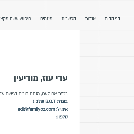
דף הבית
אודות
הכשרות
מיזמים
חיפוש אשת מקצו
עדי עוז, מודיעין
רכזת אם לאם, מנחת הורים בגישת אד
בוגרת B.O.T שלב 1
אימייל:
adi@familyoz.com
טלפון: