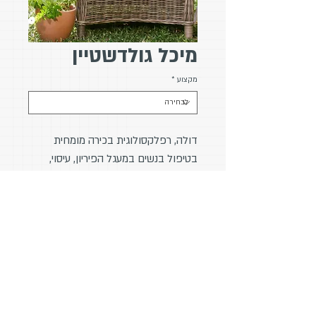
מיכל גולדשטיין
מקצוע
*
דולה, רפלקסולוגית בכירה מומחית
בטיפול בנשים במעגל הפיריון, עיסוי,
עיסוי לנשים בהריון
מוסמכת B.O.T שלב 2
טלפון
: 054-6690343
אתר:
www.michalgoldoula.com
מייל
:
michalgold81@gmail.com
פייסבוק
:
/michalgold81/