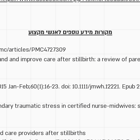
מקורות מידע נוספים לאנשי מקצוע
/pmc/articles/PMC4727309
d and improve care after stillbirth: a review of par
5 Jan-Feb;60(1):16-23. doi: 10.1111/jmwh.12221. Epub 
ry traumatic stress in certified nurse-midwives: sh
 care providers after stillbirths