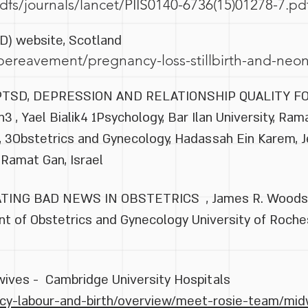
fs/journals/lancet/PIIS0140-6736(15)01278-7.pd
D) website, Scotland
bereavement/pregnancy-loss-stillbirth-and-neo
 PTSD, DEPRESSION AND RELATIONSHIP QUALITY 
3 , Yael Bialik4 1Psychology, Bar Ilan University, Ram
 , 3Obstetrics and Gynecology, Hadassah Ein Karem, Je
, Ramat Gan, Israel
G BAD NEWS IN OBSTETRICS , James R. Woods, Jr.
t of Obstetrics and Gynecology University of Roche
ives - Cambridge University Hospitals
ncy-labour-and-birth/overview/meet-rosie-team/mid