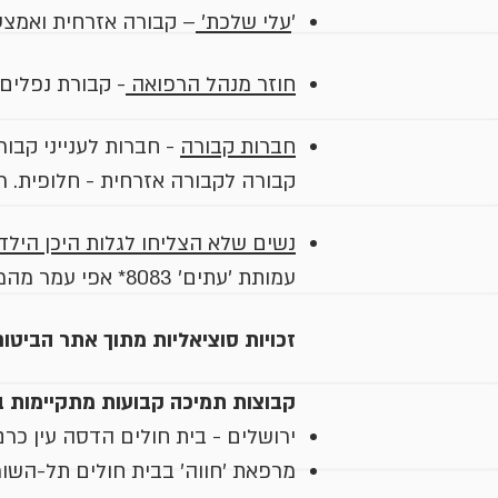
'
עלי שלכת'
– קבורה אזרחית ואמצעי
חוזר מנהל הרפואה
- קבורת נפלים 
חברות קבורה
- חברות לענייני קבור
קבורה לקבורה אזרחית - חלופית.
נשים שלא הצליחו לגלות היכן הילד
עמותת 'עתים' 8083*
אפי עמר מהמשרד ל
זכויות סוציאליות מתוך אתר הביטוח
קבוצות תמיכה קבועות מתקיימות ב
ירושלים - בית חולים הדסה עין כרם
מרפאת 'חווה' בבית חולים תל-השו