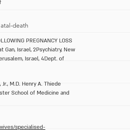
f
natal-death
FOLLOWING PREGNANCY LOSS
at Gan, Israel, 2Psychiatry, New
rusalem, Israel, 4Dept. of
, M.D. Henry A. Thiede
ster School of Medicine and
wives/specialised-