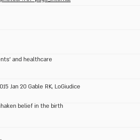
ents’ and healthcare
2015 Jan 20
Gable RK
,
LoGiudice
aken belief in the birth