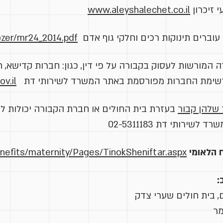
 זיכרון
www.aleyshalechet.co.il
עוברים תינוקות רכים וחלקי גוף אדם
ozer/mr24_2014.pdf
ה המורשות לעסוק בקבורה על פי דין, כגון: חברות קדישא, ת
 רשימת החברות מפורסמת באתר המשרד לשירותי דת
v.il
 שלהן קבור
בעזרת בית החולים או חברת הקבורה יכולות לפ
שירותי דת 02-5311183
 הלאומי
enefits/maternity/Pages/TinokSheniftar.aspx
:
, בית חולים שערי צדק
מר