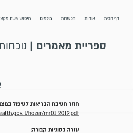
דף הבית
אודות
הכשרות
מיזמים
חיפוש אשת מקצו
ספריית מאמרים |
נוכחות
א
חוזר חטיבת הבריאות לטיפול במצבי 
alth.gov.il/hozer/mr01_2019.pdf
עזרה בסוגיות קבורה: