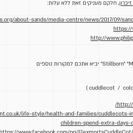
יכרון
, חלקם מעניקים זאת ללא עלות:
ds.org/about-sands/media-centre/news/2017/09/san
https:/
http://www.phil
http:/
t.co.uk/life-style/health-and-families/cuddlecots-in
children-spend-extra-days-
https://www.facebook.com/pg/FlexmortsCuddleCot/