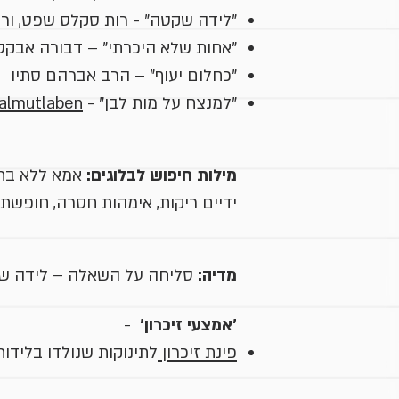
"לידה שקטה" - רות סקלס שפט, ורד
"אחות שלא היכרתי" – דבורה אבקס
"כחלום יעוף" – הרב אברהם סתיו
"למנצח על מות לבן" -
almutlaben/
מילות חיפוש לבלוגים:
אמא ללא בת, 
ידיים ריקות, אימהות חסרה, חופשת 
מדיה:
סליחה על השאלה – לידה 
'אמצעי זיכרון'
-
פינת זיכרון
לתינוקות שנולדו בלידות