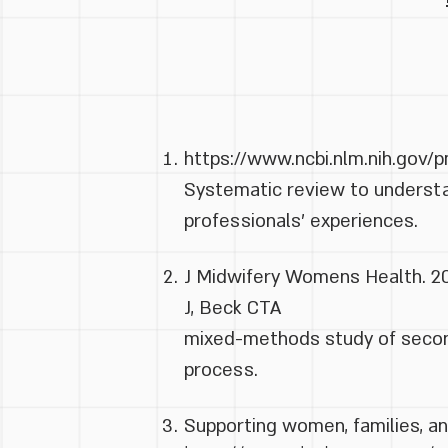
https://www.ncbi.nlm.nih.gov
Systematic review to understan
professionals’ experiences.
J Midwifery Womens Health. 201
J
,
Beck CT
A
mixed-methods study of seconda
process.
Supporting women, families, and