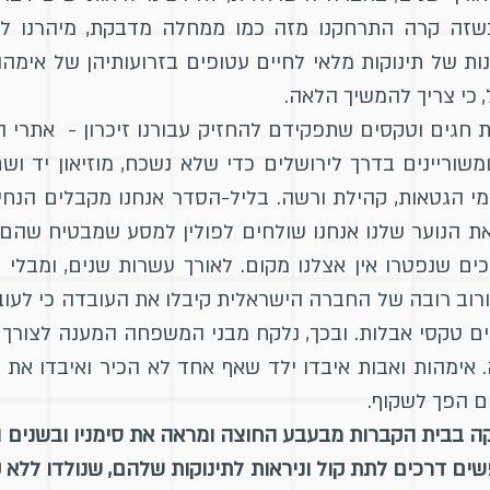
 וכשזה קרה התרחקנו מזה כמו ממחלה מדבקת, מיהרנו
ת של תינוקות מלאי לחיים עטופים בזרועותיהן של אימהו
 כי צריך להמשיך הלאה.
 חגים וטקסים שתפקידם להחזיק עבורנו זיכרון - אתרי הנ
שוריינים בדרך לירושלים כדי שלא נשכח, מוזיאון יד ושם
י הגטאות, קהילת ורשה. בליל-הסדר אנחנו מקבלים הנחיו
ת הנוער שלנו אנחנו שולחים לפולין למסע שמבטיח שהם יח
כים שנפטרו אין אצלנו מקום. לאורך עשרות שנים, ומבל
רוב רובה של החברה הישראלית קיבלו את העובדה כי לעובר 
מים טקסי אבלות. ובכך, נלקח מבני המשפחה המענה לצורך
. אימהות ואבות איבדו ילד שאף אחד לא הכיר ואיבדו א
ם הפך לשקוף.
 בבית הקברות מבעבע החוצה ומראה את סימניו ובשנים האח
ם דרכים לתת קול וניראות לתינוקות שלהם, שנולדו ללא קו