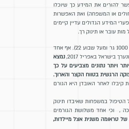
פשר להורים את המידע כך שיוכלו
החולים או המשפחה) ואת האפשרות
שם הנוהל, פערי המידע הגדולים עדיין קיימים
ות עובר או תינוק רך.
בישראל כשלושה תינוקות מתוך אלף נולדים ללא רוח חיים. (והסטטיסטיקה מתייחסת רק מעל 1000 גר ומעל שבוע 22). אף אחד
ך בישראל באפריל 2017,
נמצא
עקבות לידות שקטות. יותר ויותר נתונים מצביעים על כך
וקה הרגשית בטווח הקצר והארוך.
ת קיבלו לאחר האובדן היא הגורם
הטיפול במשפחות שאיבדו תינוק
כה , וכי אחד משלושת הגורמים
דק דרגות של טראומה משנית אצל מיילדות,