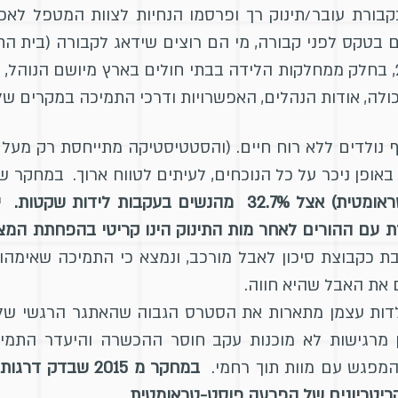
בקבורת עובר/תינוק רך ופרסמו הנחיות לצוות המטפל לא
ם בטקס לפני קבורה, מי הם רוצים שידאג לקבורה (בית 
לחלקת קבר פרטית. כיום, קיץ 2019, בחלק ממחלקות הלידה בבתי חולים בארץ מיו
לה, אודות הנהלים, האפשרויות ודרכי התמיכה במקרים של מ
אופן ניכר על כל הנוכחים, לעיתים לטווח ארוך. במחקר שנער
PTSD מלא (הפרעת דחק פוסט-טראומטית) אצל 32.7% מהנשים ב
ת עם ההורים לאחר מות התינוק הינו קריטי בהפחתת המצ
ת כקבוצת סיכון לאבל מורכב, ונמצא כי התמיכה שאימהו
את האבל שהיא חווה.
לדות עצמן מתארות את הסטרס הגבוה שהאתגר הרגשי של 
ן מרגישות לא מוכנות עקב חוסר ההכשרה והיעדר התמי
 המפגש עם מוות תוך רחמי.
במחקר מ 2015 שב