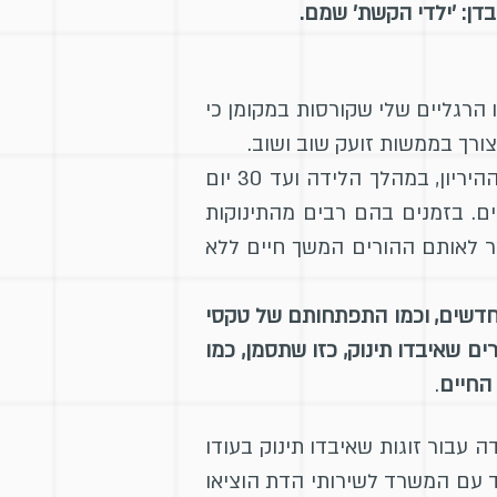
בדן: 'ילדי הקשת' שמם.
הרגליים שלי שקורסות במקומן כי
ורך בממשות זועק שוב ושוב.
בהלכות היהדות מנהגי האבל שבין המוות לקבורה בטלים עבור תינוק שנפטר במהלך חודשי ההיריון, במהלך הלידה ועד 30 יום
ם. בזמנים בהם רבים מהתינוקות
ר לאותם ההורים המשך חיים ללא
דשים, וכמו התפתחותם של טקסי
ם שאיבדו תינוק, כזו שתסמן, כמו
החיים
.
עבור זוגות שאיבדו תינוק בעודו
קבורה ובמצבה. בקיץ 2014 משרד הבריאות יחד עם המשרד לשירותי הדת הוציאו