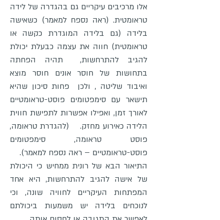
אלו מרכיבים עיקריים גם בהגדרה של לידה
טראומטית. (ראה נספח למאמר) כשאישה
בלידה (גם בלידה המוגדרת כקשה או
טראומטית) חווה את עצמה כבעלת יכולת
להגיב להתרחשות, תהיה הפחתה
בתחושות של חוסר אונים חוסר מוצא
ואיבוד שליטה , ולכן פחות סיכון שהיא
תישאר עם סימפטומים פוסט-טראומטיים
לאורך זמן, ואפילו אפשרות לתפישת חווית
הלידה כאירוע מחזק. (להגדרת טראומה,
פוסט טראומה, סימפטומים
פוסט-טראומטיים – ראה נספח למאמר).
התיאור הבא של רונית ממחיש כי היכולת
של אישה להגיב להתרחשות, היא אחד
המפתחות העיקריים לחוויה שונה, וכי
לנוכחים בלידה יש משמעות ביכולתם
לאפשר את התגובה או לחסום אותה.