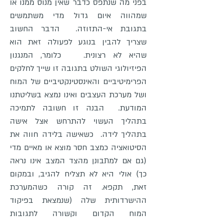
בפני מה שנתפס כדבר שאין מנוס ממנו או
שמהווה איום גדול מדי משתמשים
בתגובת אי-התזוזה. הדבר החשוב
שצריך להבין בנוגע לפעולה זאת הוא
שהיא לא רצונית. כלומר, המנגנון
הפיזיולוגי השולט בתגובה זו שייך לחלקים
הפרימיטיביים והאינסטינקטיביים של המוח
ושל מערכת העצבים ואינו נמצא בשליטתנו
המודעת. הבנה זו חשובה לתמיכה
בתהליך העשוי להתרחש אצל אישה
בתהליך לידה. כשאישה בלידה חווה את
הסיטואציה כמצב חסר מוצא או מאיים מדי
(גם אם למתבונן מהצד המצב אינו נראה
כך) אולי היא לא תצליח להגיב, ובמקום
זאת, תקפא. זה קורה כשהמערכת
ההישרדותית שלה (שנמצאת בפיקוד
המוח הקדום וקשורה לתגובות