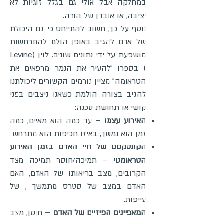
במחלקה אבל אולי גם בגלל זוגיות לא
יציבה, או אובדן של הורה.
נוסף על כך, חשוב להתייחס כי גם היכולת
של אדם להגיב באופן הולם להתרחשות
מושפעת על ידי נתונים שונים. לוין (Levine
) בספרו "להעיר את הנמר, מרפאים את
הטראומה" מציין גורמים הקשורים ליכולתנו
להגיב בצורה הולמת כשאנו ניצבים בפני
קושי או תחושת סכנה:
האירוע עצמו
– עד כמה הוא מאיים, כמה
זמן הוא נמשך, באיזו תכיפות הוא מתרחש
הקונטקסט של חיי האדם בזמן האירוע
הטראומטי
– תמיכה/חוסר תמיכה מצד
הקרובים, מצב בריאותו של האדם, האם
האדם במצב של סטרס מתמשך , של
עייפות.
המאפיינים הפיזיים של האדם
– חוסן, מצב