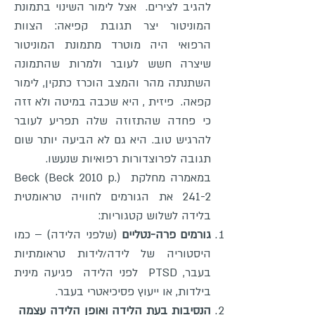
להגיב לצירים. אצל לימור השינוי בתמונת
המוניטור יצר תגובת קפיאה: הצוות
הרפואי היה מוטרד מתמונת המוניטור
שיצרה חשש לעובר ולמרות שהתמונה
השתנתה מהר והמצב הוכרז כתקין, לימור
קפאה. פיזית , היא שכבה במיטה ולא זזה
כי פחדה שהתזוזה שלה תפריע לעובר
להרגיש טוב. היא גם לא הביעה יותר שום
תגובה לפרוצדורות רפואיות שנעשו.
במאמרה מחלקת (Beck (Beck 2010 p.
241-2 את הגורמים לחוויה טראומטית
בלידה לשלוש קטגוריות:
גורמים פרה-נטליים
(שלפני הלידה) – כמו
היסטוריה של לידה/לידות טראומתיות
בעבר, PTSD לפני הלידה פגיעה מינית
בילדות, או ייעוץ פסיכיאטרי בעבר.
הנסיבות בעת הלידה ואופן הלידה עצמה