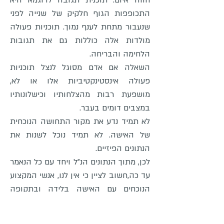
חווה איום. תוכנית תגובה לדוגמא היא
התכופפות הגוף חלקיק של שנייה לפני
שנעבור מתחת לענף נמוך. תוכניות פעולה
מולדות אלה כוללות גם את תגובות
הלחימה והבריחה.
השאלה אם אדם מסוגל לנצל תוכניות
פעולה אינסטינקטיביות אלו או לא,
מושפעת רבות מהצלחותיו וכישלונותיו
במצבים דומים בעבר.
לא תמיד נדע את מקור התחושה הנוכחית
של האישה. לא תמיד נוכל לשנות את
הנתונים הפיזיים.
לכן, מתוך הנתונים הנ"ל ויחד עם כל הנאמר
עד כה,חשוב לציין כי אין לנו, אנשי המקצוע
הנוכחים עם האישה בלידה ובתקופה
שמסביב ללידה, שליטה מלאה על החוויה
הסובייקטיבית שלה. גם כשלכאורה 'כל