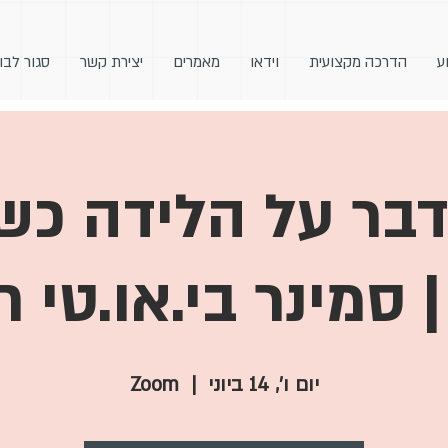
ע
הדרכה מקצועית
וידאו
מאמרים
יצירת קשר
סגור לבו
דבר על הלידה כש
 סמינר בי.או.טי ח
יום ו׳, 14 ביוני
  |  
Zoom