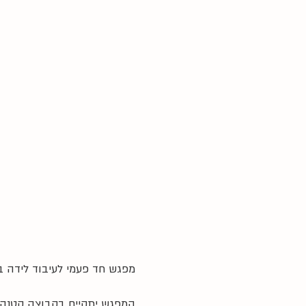
מפגש חד פעמי לעיבוד לידה ב
המפגש יתקיים בקבוצה קטנה בהנחיה בגישת B.O.T - תקשו