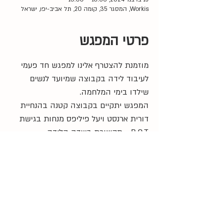
Workis, המסגר 35, קומה 20, תל אביב-יפו, ישראל
פרטי המפגש
מוזמנת להצטרף אלינו למפגש חד פעמי 
לעיבוד לידה בקבוצה שמיועד לנשים 
שילדו בימי המלחמה. 
המפגש יתקיים בקבוצה קטנה בהנחיית 
דורית ארנסט ויעל פיליפס מנחות בגישת 
B.O.T - תקשורת בשדה הלידה.
10:00 
- התכנסות
10:30 - 
התחלה
13:00 
- סיום