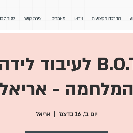
ע
הדרכה מקצועית
וידאו
מאמרים
יצירת קשר
סגור לבו
מעגל B.O.T לעיבוד 
מלחמה - אריאל
יום ב׳, 16 בדצמ׳
  |  
אריאל