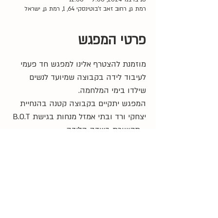
רמת גן, רחוב זאב ז'בוטינסקי 64, 1, רמת גן, ישראל
פרטי המפגש
מוזמנת להצטרף אלינו למפגש חד פעמי 
לעיבוד לידה בקבוצה שמיועד לנשים 
שילדו בימי המלחמה. 
המפגש יתקיים בקבוצה קטנה בהנחיית 
יצחקי ורד ובתי אמזל מנחות בגישת B.O.T 
- תקשורת בשדה הלידה.
9:00 
- התכנסות
9:30 
- התחלה
12:30 
- סיום