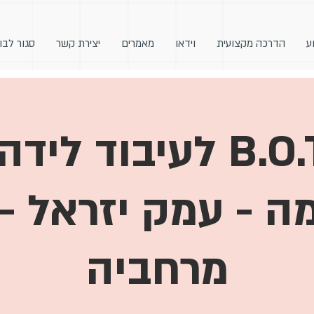
ע
הדרכה מקצועית
וידאו
מאמרים
יצירת קשר
סגור לבו
מעגל B.O.T לעיבוד 
 - עמק יזראל -
מרחביה