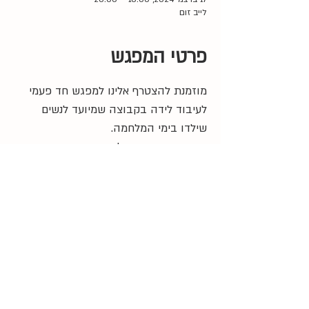
לייב זום
פרטי המפגש
מוזמנת להצטרף אלינו למפגש חד פעמי 
לעיבוד לידה בקבוצה שמיועד לנשים 
שילדו בימי המלחמה. 
המפגש יתקיים אונליין בקבוצה קטנה 
בהנחיית נורית שורץ שלונסקי מנחה 
בגישת B.O.T - תקשורת בשדה הלידה.
18:00 
- התחלה
20:00 
- סיום
עיצוב:
Rony Graphics // Tailor Made