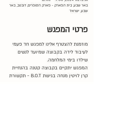
באר שבע, בית הפארק - פארק הסופרים, דובנוב, באר
שבע, ישראל
פרטי המפגש
מוזמנת להצטרף אלינו למפגש חד פעמי 
לעיבוד לידה בקבוצה שמיועד לנשים 
שילדו בימי המלחמה. 
המפגש יתקיים בקבוצה קטנה בהנחיית 
קרן לויטין מנחה בגישת B.O.T - תקשורת 
בשדה הלידה.
9:00 
- התכנסות
9:30 
- התחלה
12:30 
- סיום