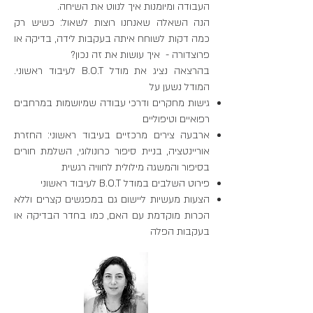
העבודה ומיומנות איך לנווט את השיחה.
הנה השאלה שאנחנו רוצות לשאול: כשיש רק
כמה דקות לשוחח איתה בעקבות לידה, בדיקה או
פרוצדורה - איך עושות את זה נכון?
בהרצאה נציג את מודל B.O.T לעיבוד ראשוני.
המודל נשען על
גישות מחקרים ודרכי עבודה שמיושמות במרחבים
רפואיים וטיפוליים
ארבעה צירים מרכזיים בעיבוד ראשוני: החזרת
אוריינטציה, בניית סיפור כרונולוגי, השלמת חורים
בסיפור והמשגה מילולית לחוויה רגשית
פירוט השלבים במודל B.O.T לעיבוד ראשוני
הצעות מעשיות ליישום גם במפגשים קצרים וללא
הכרות מוקדמת עם האם, כמו בחדר הבדיקה או
בעקבות הפלה