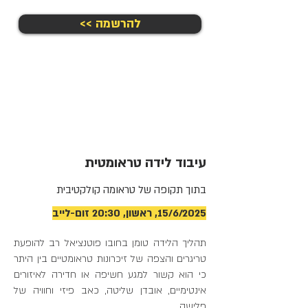
<< להרשמה
עיבוד לידה טראומטית
בתוך תקופה של טראומה קולקטיבית
15/6/2025, ראשון, 20:30 זום-לייב
תהליך הלידה טומן בחובו פוטנציאל רב להופעת
טריגרים והצפה של זיכרונות טראומטיים בין היתר
כי הוא קשור למגע חשיפה או חדירה לאיזורים
אינטימיים, אובדן שליטה, כאב פיזי וחוויה של
פלישה.