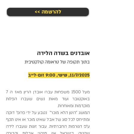
<< להרשמה
אובדנים בשדה הלידה
בתוך תקופה של טראומה קולקטיבית
11/7/2025, שישי, 9:00 זום-לייב
מעל 1500 משפחות עברו אובדן הריון מאז ה 7
באוקטובר ועוד מאות נשים שעברו הפלות
מוקדמות ומאוחרות.
המושג "היגון הלא מוכר" נטבע על ידי פרופ' דוקה
ומתייחס לכל סוג של אבל שאינו מוכר או אינו תקף
ע״פ הנורמות החברתיות. עבור זוגות שעברו לידה
שקטה בישראל אין מנהגי אבלות וקבורה