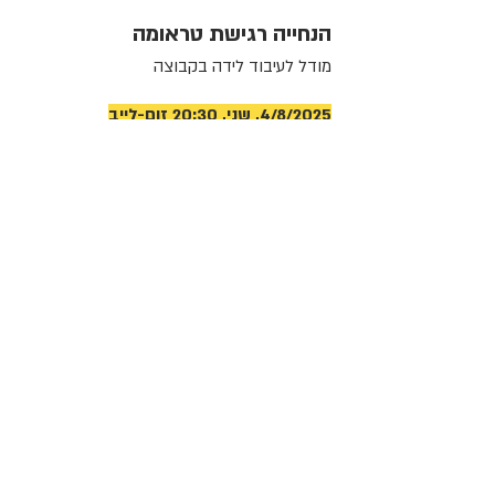
הנחייה רגישת טראומה
מודל לעיבוד לידה בקבוצה
4/8/2025, שני, 20:30 זום-לייב
קולות נשיים שהושתקו, מלאכות אמהיות שקופות
ולהיבטים רגשיים שלא קיבלו הכרה וניראות – הם
אלמנטים בולטים בשדה הלידה. נרצה להתייחס
לכך בבניית המתודות של הנחיית קבוצות לעיבוד
לידה וגם בדרכי התקשורת עם המשתתפות
בקבוצה.
מודל ההנחייה לעיבוד לידה בקבוצה נבנה באופן
ייחודי כתהליך העמקה אישי בתוך מרחב קבוצתי,
ויושם בהצלחה בחמש השנים האחרונות במסגרת
פרויקט שירותי טיפות החלב בתל אביב.
מה זו הנחייה רגישת טראומה
איך ליצור תהליך העמקה אישי בתוך מרחב