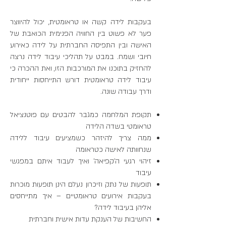
בעקבות לידה קשה או טראומטית, יכול להיווצר
פער לא פשוט בין החוויה הפנימית הכואבת של
האישה ובין התפיסה החברתית על לידה כאירוע
חיובי ושמח. במבט על תהליכי עיבוד לידה נרצה
להחזיק בתוכנו את המורכבות הזו, ואת ההכרה כי
עיבוד לידה טראומטית דורש התייחסות ייחודית
ודרך עבודה שונה.
תקופת המלחמה כמגבר להבטים עם פוטנציאל
טראומטי בשדה הלידה
ממה צריך להיזהר כשמציעים עיבוד ללידה
שנחוותה לאישה כטראומה
זיהוי רגעי ה'קפיאה' ואיך לעבוד איתם במפגשי
עיבוד
תופעות של נתק וזיכרון נעלם הינן תופעות מוכרות
בעקבות אירועים טראומטיים – איך מתייחסים
אליהן בעיבוד לידה?
החשיבות של הענקת עדות אישית וחברתית