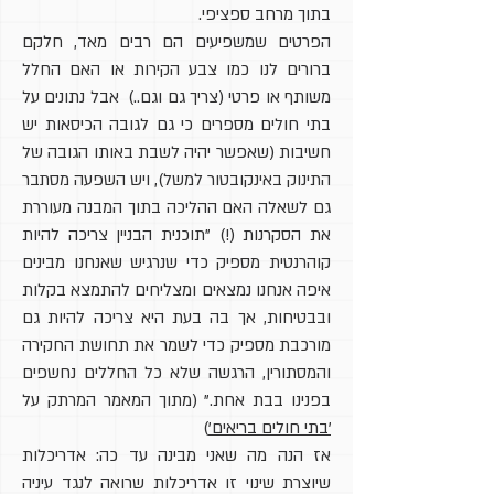
בתוך מרחב ספציפי.
הפרטים שמשפיעים הם רבים מאד, חלקם
ברורים לנו כמו צבע הקירות או האם החלל
משותף או פרטי (צריך גם וגם..) אבל נתונים על
בתי חולים מספרים כי גם לגובה הכיסאות יש
חשיבות (שאפשר יהיה לשבת באותו הגובה של
התינוק באינקובטור למשל), ויש השפעה מסתבר
גם לשאלה האם ההליכה בתוך המבנה מעוררת
את הסקרנות (!) "תוכנית הבניין צריכה להיות
קוהרנטית מספיק כדי שנרגיש שאנחנו מבינים
איפה אנחנו נמצאים ומצליחים להתמצא בקלות
ובבטיחות, אך בה בעת היא צריכה להיות גם
מורכבת מספיק כדי לשמר את תחושת החקירה
והמסתורין, הרגשה שלא כל החללים נחשפים
בפנינו בבת אחת." (מתוך המאמר המרתק על
'בתי חולים בריאים'
)
אז הנה מה שאני מבינה עד כה: אדריכלות
שיוצרת שינוי זו אדריכלות שרואה לנגד עיניה