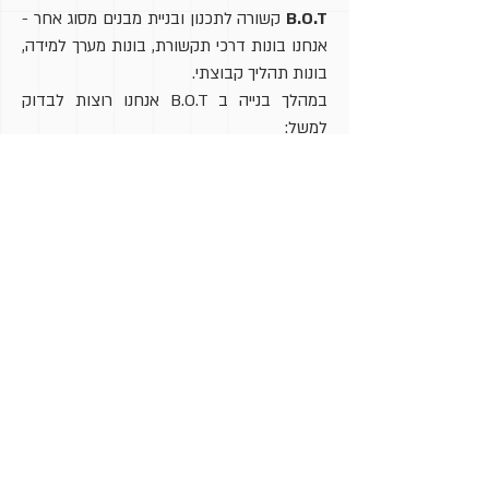
B.O.T
קשורה לתכנון ובניית מבנים מסוג אחר -
אנחנו בונות דרכי תקשורת, בונות מערך למידה,
בונות תהליך קבוצתי.
במהלך בנייה ב B.O.T אנחנו רוצות לבדוק
למשל:
• כיצד גם דרך הבנייה עצמה מכילה בתוכה
אלמנטים של יצירת קשר, למשל מרחיבה את
הקשר ביננו לבין הקולגות שלנו, ביננו לבין
עצמנו.
• באיזה אופן המידע שאני מלמדת יוצר גם בי
עצמי, עניין וסקרנות. הזיהוי הזה יסלול את הדרך
להנחיה מחוברת.
• כיצד הקורס נבנה ומשתנה מתוך
האינטראקציה עם ה'סביבה' שלו – כלומר מתוך
קשר ותקשורת עם המשתתפות של הקורס
הספציפי הזה.
• וכמו בארכיטקטורה מחוברת, אנחנו
מחפשות דרכים לבנות מפגש שיעניק