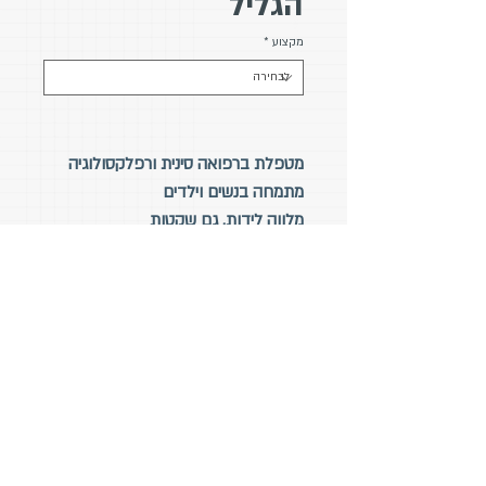
הגליל
מקצוע
*
מטפלת ברפואה סינית ורפלקסולוגיה
מתמחה בנשים וילדים
מלווה לידות, גם שקטות
מוסמכת B.O.T שלב 2
טלפון
: 054-2122946
מייל
: Sivankr@gmail.com
אתר
:
ww.sivanravid.com
w
פייסבוק
:
sivanravidchinesemedisine
עיצוב:
Rony Graphics // Tailor Made
הצהרת נגישות