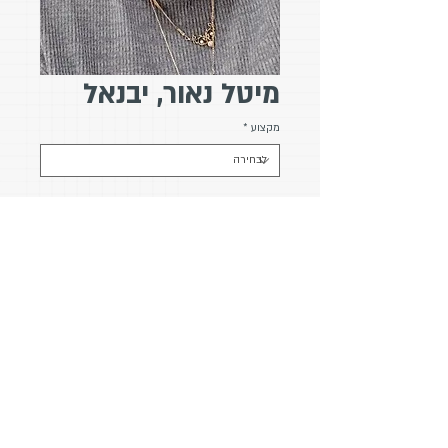
מיטל נאור, יבנאל
מקצוע
*
תומכת לידה, מדריכת הנקה, עיסוי לנשים
מוסמכת B.O.T שלב 2
טלפון: 052-5564323
אימייל:
meitalas0@gmail.com
עיצוב:
Rony Graphics // Tailor Made
הצהרת נגישות