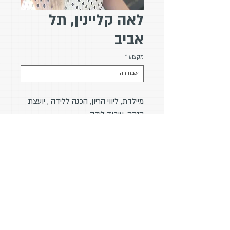
לאה קליינין, תל
אביב
מקצוע
*
מיילדת, ליווי הריון, הכנה ללידה , יועצת
הנקה, עיבוד לידה
בוגרת B.O.T שלב 1
אימייל:
leaklainins@gmail.com
טלפון: 054-4720086
טיקטוק:
https://www.tiktok.com/@l
eaklainin.midwife
עיצוב:
Rony Graphics // Tailor Made