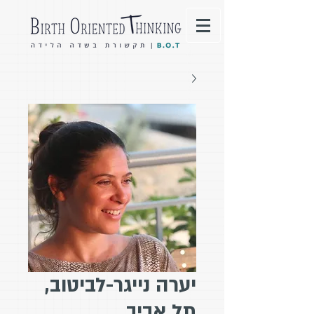
יערה נייגר-לביטוב,
תל אביב