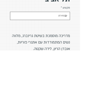
מקצוע
*
מדריכה מוסמכת בשיטת גרינברג, מלווה
נשים המתמודדות עם אתגרי פוריות,
אובדן הריון, לידה שקטה.
בוגרת B.O.T שלב 1
טלפון
: 052-5672708
מייל
: yaaraneiger@gmail.com
אתר
:
www.yaaraneiger.com
פייסבוק
:
Yaara Neiger
עיצוב:
Rony Graphics // Tailor Made
הצהרת נגישות