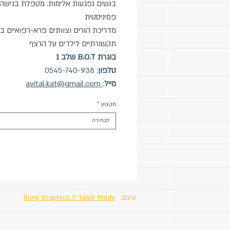
בנשים נפגעות אלימות. מטפלת בגישה
פמיניסטית
מדריכת הורים וצוותים פרא-רפואיים בג
תקשורתיים לילדים על הרצף
בוגרת B.O.T שלב 1
טלפון
: 0545-740-938
מייל
:
avital.kat@gmail.com
מקצוע
*
לבחירה
עיצוב:
Rony Graphics // Tailor Made